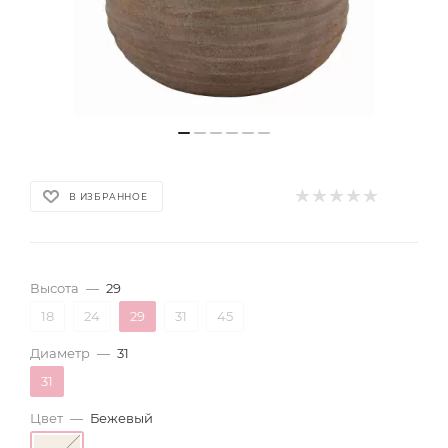
В ИЗБРАННОЕ
Высота
—
29
18
24
29
31
45
Диаметр
—
31
31
Цвет
—
Бежевый