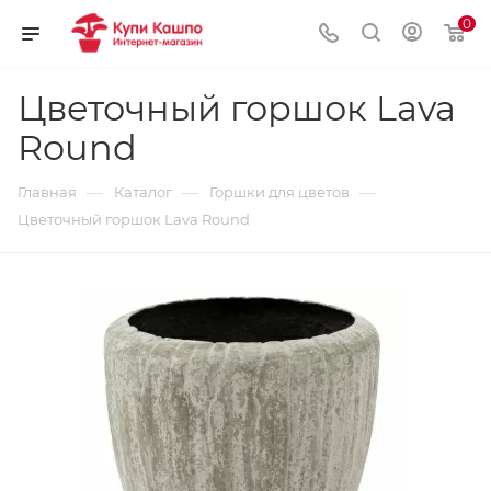
0
Цветочный горшок Lava
Round
—
—
—
Главная
Каталог
Горшки для цветов
Цветочный горшок Lava Round