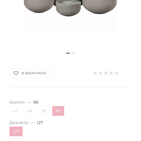
В ИЗБРАННОЕ
Высота
—
66
41
49
59
66
Диаметр
—
127
127