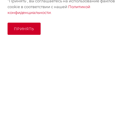
“Принять”, вы соглашаетесь на использование файлов
cookie в соответствии с нашей
Политикой
конфиденциальности.
ПОДПИСАТЬСЯ НА РАССЫЛКУ
ПРИНЯТЬ
ПОД ЗАКАЗ
8 (925) 065-66-65
order@kupikashpo.ru
©КупиКашпо 2017-2026