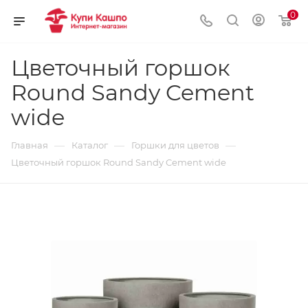
0
Цветочный горшок
Round Sandy Cement
wide
—
—
—
Главная
Каталог
Горшки для цветов
Цветочный горшок Round Sandy Cement wide