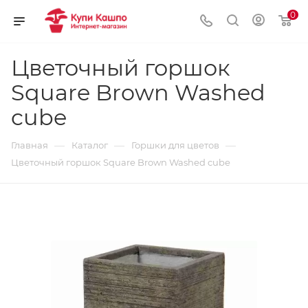
0
Цветочный горшок
Square Brown Washed
cube
—
—
—
Главная
Каталог
Горшки для цветов
Цветочный горшок Square Brown Washed cube