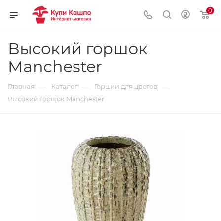
0
Высокий горшок
Manchester
—
—
—
Главная
Каталог
Горшки для цветов
Высокий горшок Manchester