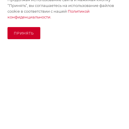
ПОМОЩЬ
“Принять”, вы соглашаетесь на использование файлов
cookie в соответствии с нашей
Политикой
конфиденциальности.
ПОДПИСАТЬСЯ НА РАССЫЛКУ
ПРИНЯТЬ
ПОД ЗАКАЗ
8 (925) 065-66-65
order@kupikashpo.ru
©КупиКашпо 2017-2026