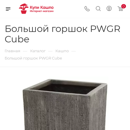
0
Большой горшок PWGR
Cube
—
—
—
Главная
Каталог
Кашпо
Большой горшок PWGR Cube