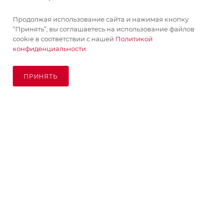
ИНФОРМАЦИЯ
Продолжая использование сайта и нажимая кнопку
“Принять”, вы соглашаетесь на использование файлов
ПОМОЩЬ
cookie в соответствии с нашей
Политикой
конфиденциальности.
ПОДПИСАТЬСЯ НА РАССЫЛКУ
ПРИНЯТЬ
В КОРЗИНУ
8 (925) 065-66-65
order@kupikashpo.ru