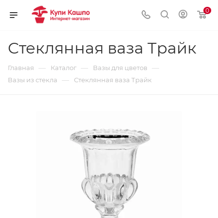
0
Стеклянная ваза Трайк
—
—
—
Главная
Каталог
Вазы для цветов
—
Вазы из стекла
Стеклянная ваза Трайк