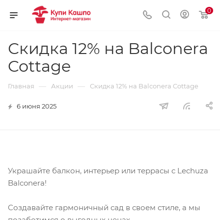
0
Скидка 12% на Balconera
Cottage
—
—
Главная
Акции
Скидка 12% на Balconera Cottage
6 июня 2025
Украшайте балкон, интерьер или террасы с Lechuza
Balconera!
Создавайте гармоничный сад в своем стиле, а мы
позаботимся о выгодных ценах.