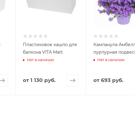
с
Пластиковое кашпо для
Кампанула Амбел
y
балкона VITA Matt
пурпурная подвес
Нет в наличии
Нет в наличии
от
1 130 руб.
от
693 руб.