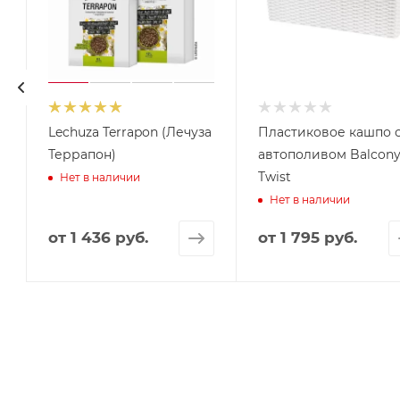
Lechuza Terrapon (Лечуза
Пластиковое кашпо 
Террапон)
автополивом Balcon
Twist
Нет в наличии
Нет в наличии
от
1 436 руб.
от
1 795 руб.