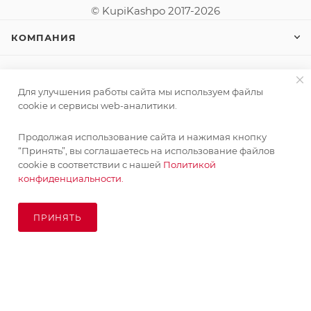
© KupiKashpo 2017-2026
КОМПАНИЯ
ИНФОРМАЦИЯ
Для улучшения работы сайта мы используем файлы
cookie и сервисы web-аналитики.
ПОМОЩЬ
Продолжая использование сайта и нажимая кнопку
“Принять”, вы соглашаетесь на использование файлов
cookie в соответствии с нашей
Политикой
ПОДПИСАТЬСЯ НА РАССЫЛКУ
конфиденциальности.
ПРИНЯТЬ
8 (925) 065-66-65
ПОД ЗАКАЗ
order@kupikashpo.ru