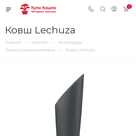
0
Ковш Lechuza
—
—
—
Главная
Каталог
Аксессуары
—
Лейки и опрыскиватели
Ковш Lechuza