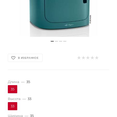
В ИЗБРАННОЕ
Длина
—
35
35
Высота
—
33
33
Ширина
—
35