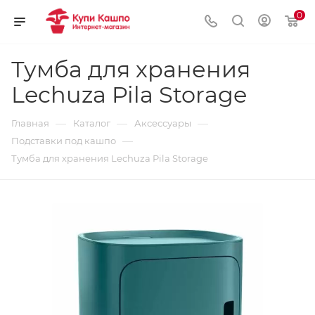
0
Тумба для хранения
Lechuza Pila Storage
—
—
—
Главная
Каталог
Аксессуары
—
Подставки под кашпо
Тумба для хранения Lechuza Pila Storage