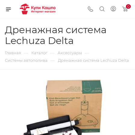
0
Дренажная система
Lechuza Delta
—
—
—
Главная
Каталог
Аксессуары
—
Системы автополива
Дренажная система Lechuza Delta