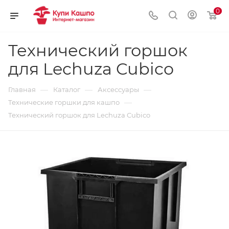
0
Технический горшок
для Lechuza Cubico
—
—
—
Главная
Каталог
Аксессуары
—
Технические горшки для кашпо
Технический горшок для Lechuza Cubico