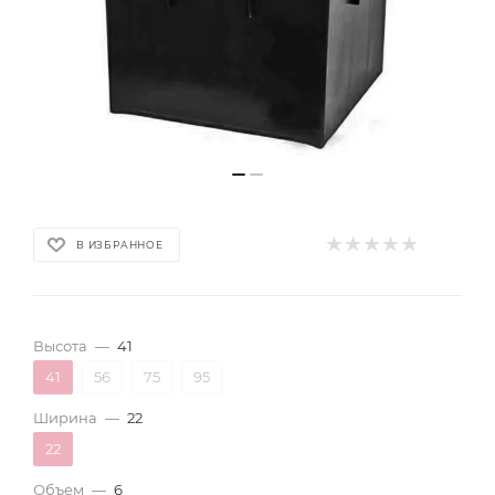
В ИЗБРАННОЕ
Высота
—
41
41
56
75
95
Ширина
—
22
22
Объем
—
6