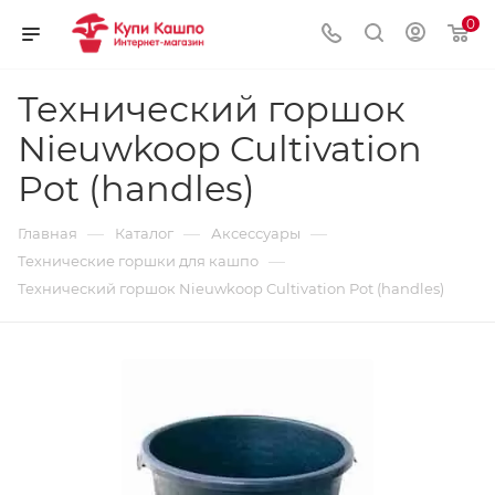
0
Технический горшок
Nieuwkoop Cultivation
Pot (handles)
—
—
—
Главная
Каталог
Аксессуары
—
Технические горшки для кашпо
Технический горшок Nieuwkoop Cultivation Pot (handles)