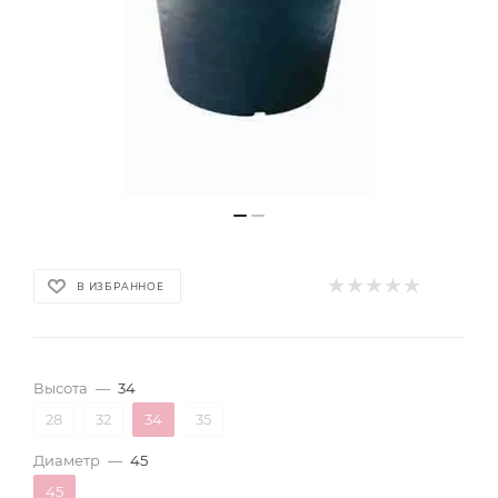
В ИЗБРАННОЕ
Высота
—
34
28
32
34
35
Диаметр
—
45
45