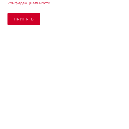
конфиденциальности.
ПОДПИСАТЬСЯ НА РАССЫЛКУ
ПРИНЯТЬ
ПОД ЗАКАЗ
8 (925) 065-66-65
order@kupikashpo.ru
©КупиКашпо 2017-2026