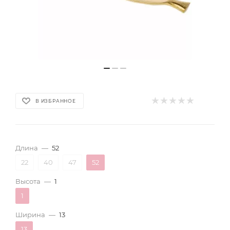
В ИЗБРАННОЕ
Длина
—
52
22
40
47
52
Высота
—
1
1
Ширина
—
13
13