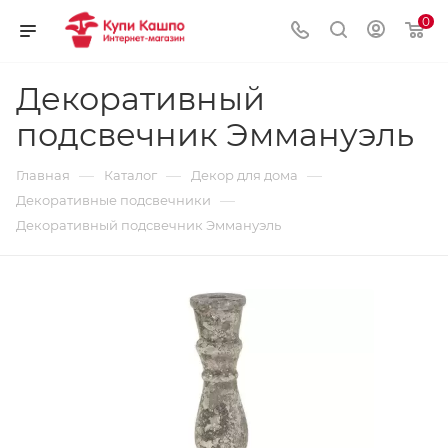
0
Декоративный
подсвечник Эммануэль
—
—
—
Главная
Каталог
Декор для дома
—
Декоративные подсвечники
Декоративный подсвечник Эммануэль