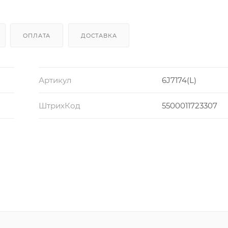
ОПЛАТА
ДОСТАВКА
Артикул
6J7174(L)
ШтрихКод
5500011723307