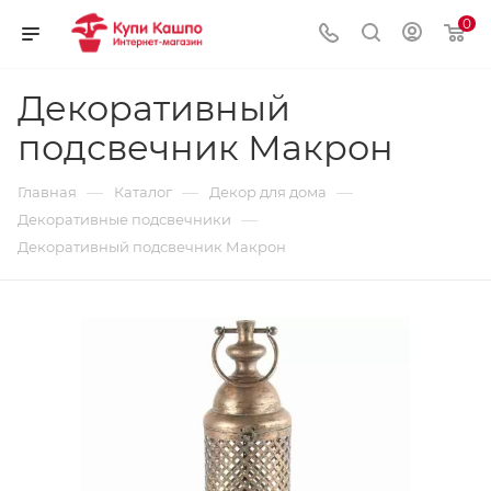
0
Декоративный
подсвечник Макрон
—
—
—
Главная
Каталог
Декор для дома
—
Декоративные подсвечники
Декоративный подсвечник Макрон