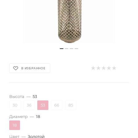
В ИЗБРАННОЕ
Высота
—
53
30
36
53
66
85
Диаметр
—
18
18
Цвет
—
Золотой