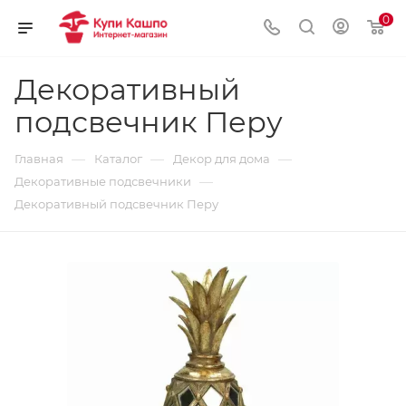
0
Декоративный
подсвечник Перу
—
—
—
Главная
Каталог
Декор для дома
—
Декоративные подсвечники
Декоративный подсвечник Перу