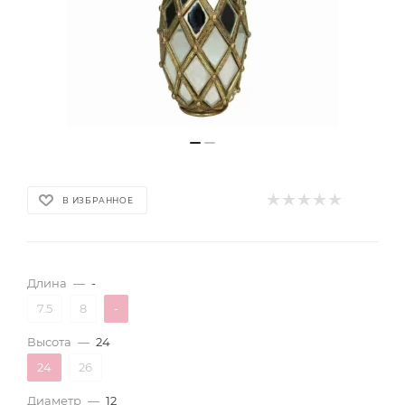
В ИЗБРАННОЕ
Длина
—
-
7.5
8
-
Высота
—
24
24
26
Диаметр
—
12