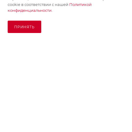
cookie в соответствии с нашей
Политикой
конфиденциальности.
ПОДПИСАТЬСЯ НА РАССЫЛКУ
ПРИНЯТЬ
ПОД ЗАКАЗ
8 (925) 065-66-65
order@kupikashpo.ru
©КупиКашпо 2017-2026