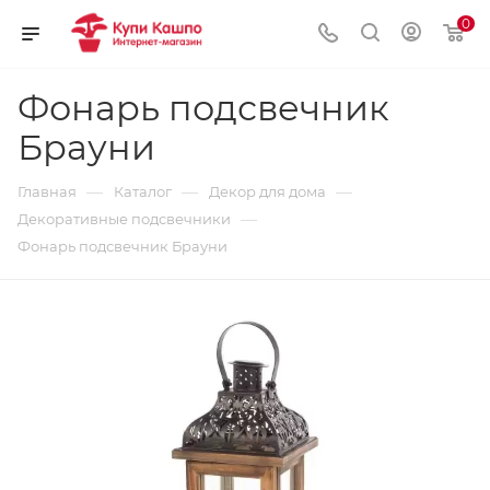
0
Фонарь подсвечник
Брауни
—
—
—
Главная
Каталог
Декор для дома
—
Декоративные подсвечники
Фонарь подсвечник Брауни