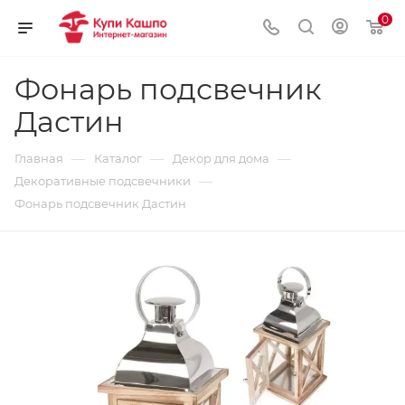
0
Фонарь подсвечник
Дастин
—
—
—
Главная
Каталог
Декор для дома
—
Декоративные подсвечники
Фонарь подсвечник Дастин