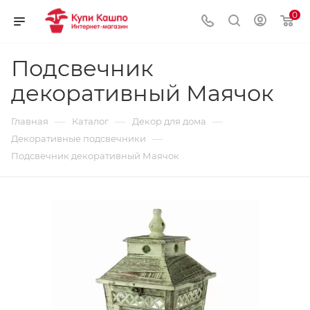
0
Подсвечник
декоративный Маячок
—
—
—
Главная
Каталог
Декор для дома
—
Декоративные подсвечники
Подсвечник декоративный Маячок