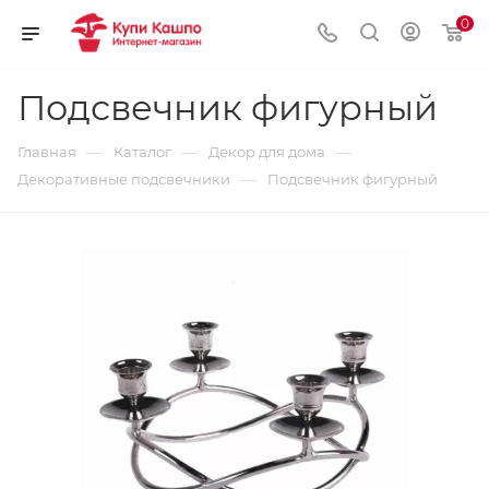
0
Подсвечник фигурный
—
—
—
Главная
Каталог
Декор для дома
—
Декоративные подсвечники
Подсвечник фигурный