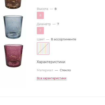
Высота
—
8
8
Диаметр
—
7
7
Цвет
—
В ассортименте
Характеристики
Материал
—
Стекло
Все характеристики