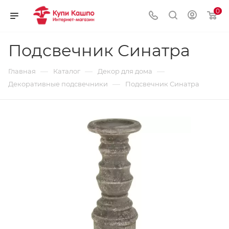
0
Подсвечник Синатра
—
—
—
Главная
Каталог
Декор для дома
—
Декоративные подсвечники
Подсвечник Синатра