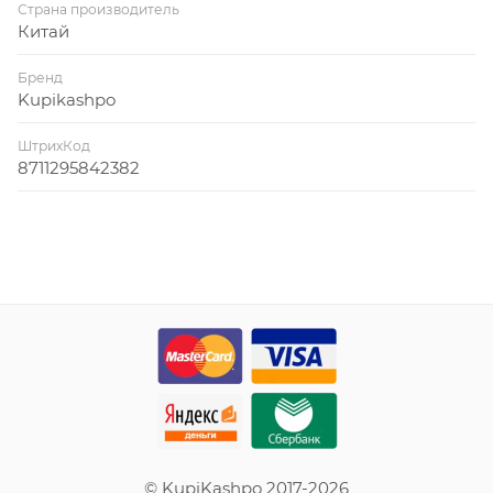
Страна производитель
Китай
Бренд
Kupikashpo
ШтрихКод
8711295842382
© KupiKashpo 2017-2026