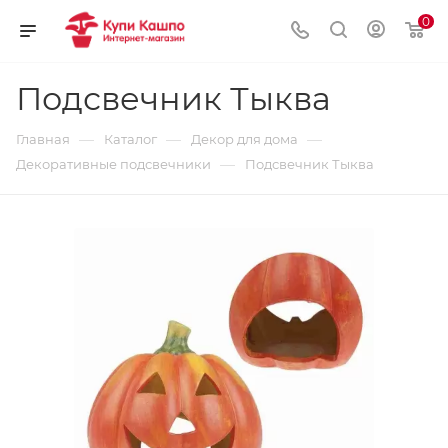
0
Подсвечник Тыква
—
—
—
Главная
Каталог
Декор для дома
—
Декоративные подсвечники
Подсвечник Тыква