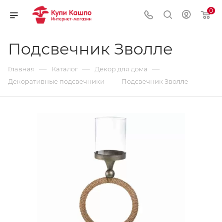
0
Подсвечник Зволле
—
—
—
Главная
Каталог
Декор для дома
—
Декоративные подсвечники
Подсвечник Зволле