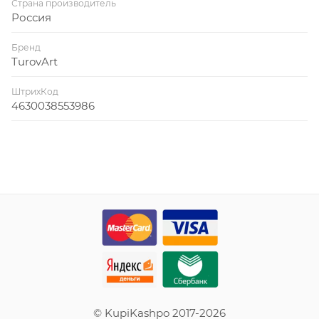
Страна производитель
Россия
Бренд
TurovArt
ШтрихКод
4630038553986
© KupiKashpo 2017-2026