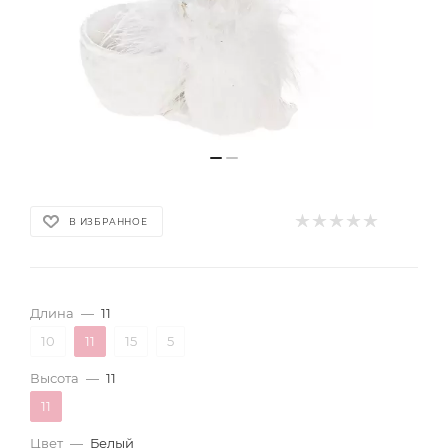
В ИЗБРАННОЕ
Длина
—
11
10
11
15
5
Высота
—
11
11
Цвет
—
Белый