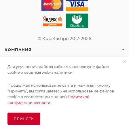
© KupiKashpo 2017-2026
КОМПАНИЯ
ИНФОРМАЦИЯ
Для улучшения работы сайта мы используем файлы
cookie и сервисы web-аналитики.
ПОМОЩЬ
Продолжая использование сайта и нажимая кнопку
“Принять”, вы соглашаетесь на использование файлов
cookie в соответствии с нашей
Политикой
конфиденциальности.
ПОДПИСАТЬСЯ НА РАССЫЛКУ
ПРИНЯТЬ
ПОД ЗАКАЗ
8 (925) 065-66-65