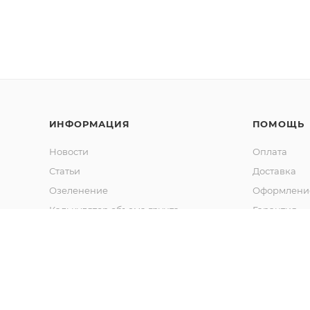
ИНФОРМАЦИЯ
ПОМОЩЬ
Новости
Оплата
Статьи
Доставка
Озеленение
Оформление
Калькулятор объема грунта
Гарантия
Обмен и во
Вопрос-отв