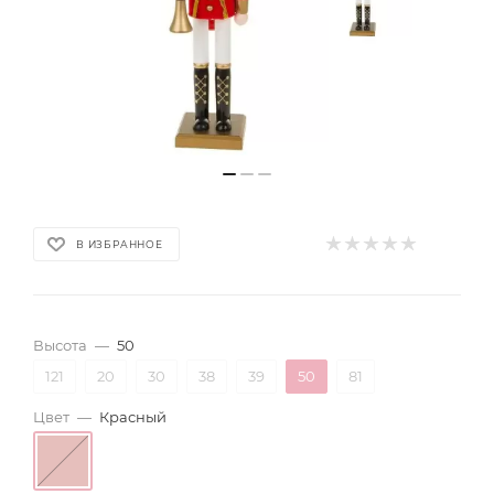
В ИЗБРАННОЕ
Высота
—
50
121
20
30
38
39
50
81
Цвет
—
Красный