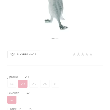
В ИЗБРАННОЕ
Длина
—
20
14
20
23
24
8
Высота
—
37
37
Ширина
—
16