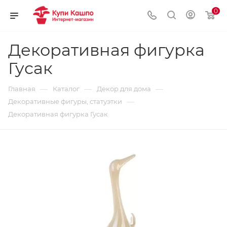
0
Декоративная фигурка
Гусак
—
—
—
Главная
Каталог
Декор для дома
—
Декоративные фигуры, статуэтки
Декоративная фигурка Гусак