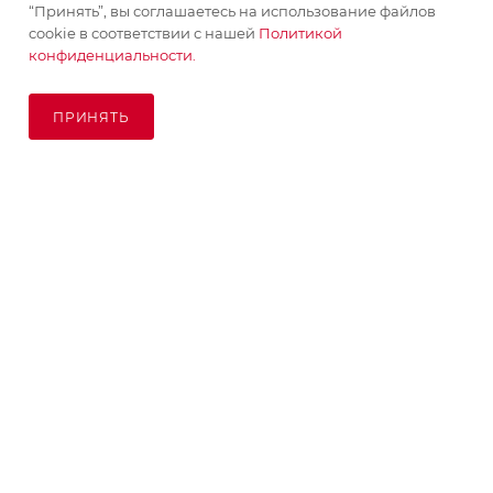
“Принять”, вы соглашаетесь на использование файлов
ПОМОЩЬ
cookie в соответствии с нашей
Политикой
конфиденциальности.
ПОДПИСАТЬСЯ НА РАССЫЛКУ
ПРИНЯТЬ
ПОД ЗАКАЗ
8 (925) 065-66-65
order@kupikashpo.ru
©КупиКашпо 2017-2026