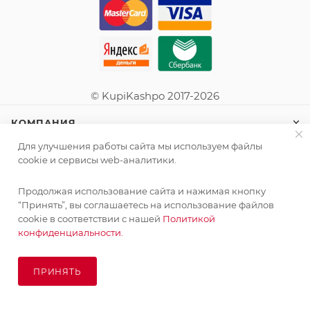
© KupiKashpo 2017-2026
КОМПАНИЯ
Для улучшения работы сайта мы используем файлы
ИНФОРМАЦИЯ
cookie и сервисы web-аналитики.
Продолжая использование сайта и нажимая кнопку
ПОМОЩЬ
“Принять”, вы соглашаетесь на использование файлов
cookie в соответствии с нашей
Политикой
конфиденциальности.
ПОДПИСАТЬСЯ НА РАССЫЛКУ
ПРИНЯТЬ
ПОД ЗАКАЗ
8 (925) 065-66-65