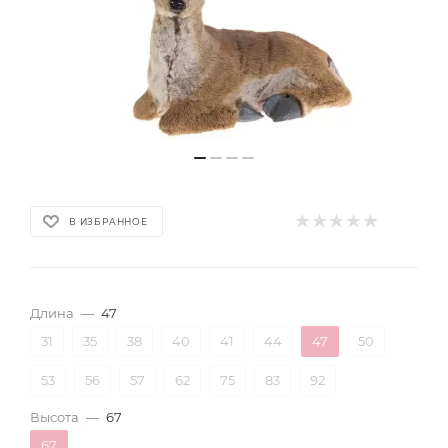
В ИЗБРАННОЕ
Длина
—
47
31
35
38
40
41
44
47
50
53
56
57
62
75
83
92
Высота
—
67
67