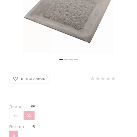
В ИЗБРАННОЕ
Длина
—
55
46
55
Высота
—
6
6