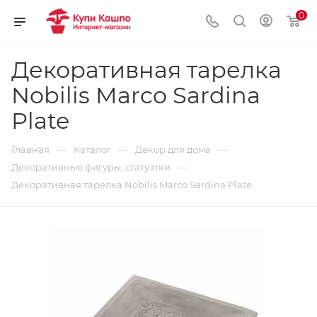
0
Декоративная тарелка
Nobilis Marco Sardina
Plate
—
—
—
Главная
Каталог
Декор для дома
—
Декоративные фигуры, статуэтки
Декоративная тарелка Nobilis Marco Sardina Plate