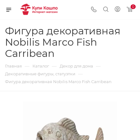
0
Фигура декоративная
Nobilis Marco Fish
Carribean
—
—
—
Главная
Каталог
Декор для дома
—
Декоративные фигуры, статуэтки
Фигура декоративная Nobilis Marco Fish Carribean