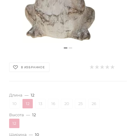
В ИЗБРАННОЕ
Длина
—
12
10
12
13
16
20
25
26
Высота
—
12
12
Ширина
—
10