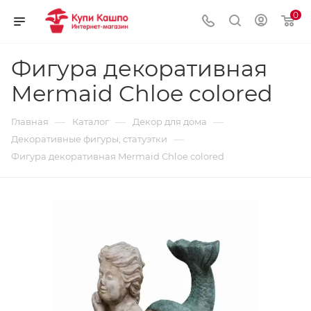
0
Фигура декоративная
Mermaid Chloe colored
—
—
—
Главная
Каталог
Декор для дома
—
Декоративные фигуры, статуэтки
Фигура декоративная Mermaid Chloe colored