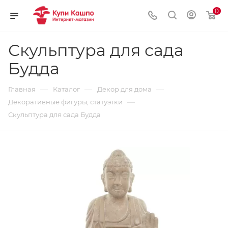
0
Скульптура для сада
Будда
—
—
—
Главная
Каталог
Декор для дома
—
Декоративные фигуры, статуэтки
Скульптура для сада Будда