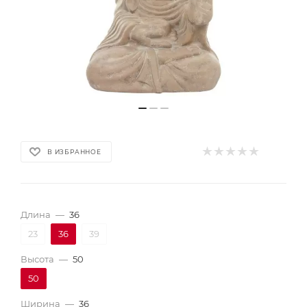
В ИЗБРАННОЕ
Длина
—
36
23
36
39
Высота
—
50
50
Ширина
—
36