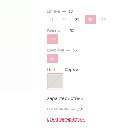
Длина
—
38
11
22
31
38
39
Высота
—
50
50
Ширина
—
35
35
Цвет
—
Серый
Характеристики
В наличии
—
Да
Все характеристики