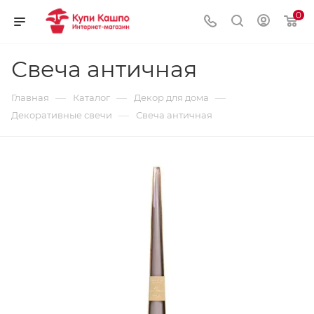
0
Свеча античная
—
—
—
Главная
Каталог
Декор для дома
—
Декоративные свечи
Свеча античная