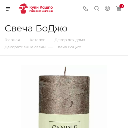
0
Свеча БоДжо
—
—
—
Главная
Каталог
Декор для дома
—
Декоративные свечи
Свеча БоДжо