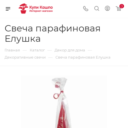
0
Свеча парафиновая
Елушка
—
—
—
Главная
Каталог
Декор для дома
—
Декоративные свечи
Свеча парафиновая Елушка