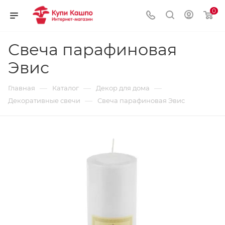
0
Свеча парафиновая
Эвис
—
—
—
Главная
Каталог
Декор для дома
—
Декоративные свечи
Свеча парафиновая Эвис