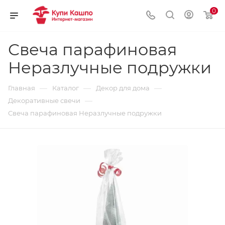
0
Свеча парафиновая
Неразлучные подружки
—
—
—
Главная
Каталог
Декор для дома
—
Декоративные свечи
Свеча парафиновая Неразлучные подружки