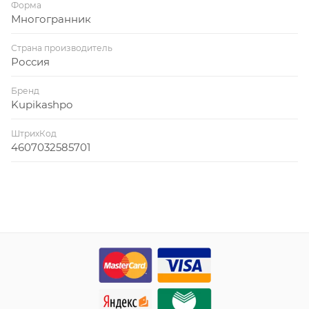
Форма
Многогранник
Страна производитель
Россия
Бренд
Kupikashpo
ШтрихКод
4607032585701