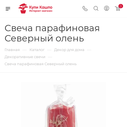
0
Свеча парафиновая
Северный олень
—
—
—
Главная
Каталог
Декор для дома
—
Декоративные свечи
Свеча парафиновая Северный олень