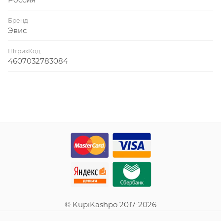
Бренд
Эвис
ШтрихКод
4607032783084
© KupiKashpo 2017-2026