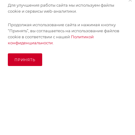
Для улучшения работы сайта мы используем файлы
ИНФОРМАЦИЯ
cookie и сервисы web-аналитики.
Продолжая использование сайта и нажимая кнопку
ПОМОЩЬ
“Принять”, вы соглашаетесь на использование файлов
cookie в соответствии с нашей
Политикой
конфиденциальности.
ПОДПИСАТЬСЯ НА РАССЫЛКУ
ПРИНЯТЬ
ПОД ЗАКАЗ
8 (925) 065-66-65
order@kupikashpo.ru