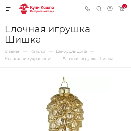
0
Елочная игрушка
Шишка
—
—
—
Главная
Каталог
Декор для дома
—
Новогодние украшения
Елочная игрушка Шишка